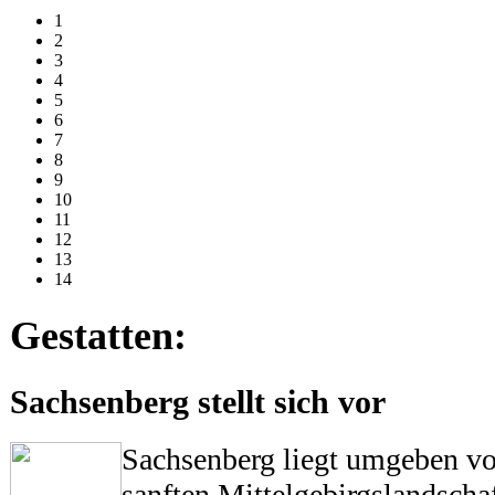
1
2
3
4
5
6
7
8
9
10
11
12
13
14
Gestatten:
Sachsenberg stellt sich vor
Sachsenberg liegt umgeben vo
sanften Mittelgebirgslandsch